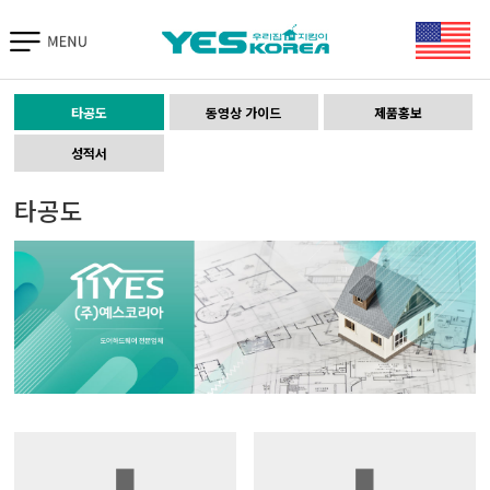
TIAS 바로가기
타공도
동영상 가이드
제품홍보
성적서
타공도