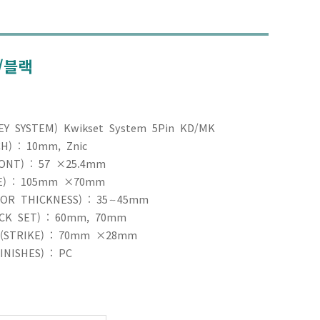
C/블랙
 SYSTEM) Kwikset System 5Pin KD/MK

) : 10mm, Znic 

NT) : 57 ×25.4mm 

) : 105mm ×70mm  

R THICKNESS) : 35∼45mm 

K SET) : 60mm, 70mm

TRIKE) : 70mm ×28mm
