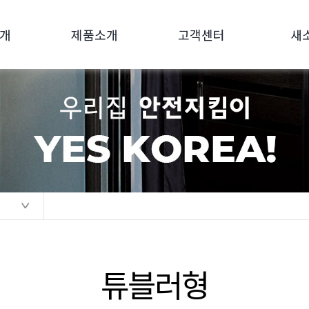
개
제품소개
고객센터
새
튜블러형