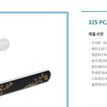
325 P
제품사양
ㆍ키사양 (KEY
ㆍ래치(LATCH
ㆍ프론트(FRO
ㆍ로즈(ROSE
ㆍ문두께(DOO
ㆍ백세트(BAC
ㆍ스트라이크(S