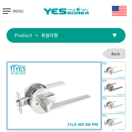
TIAS 바로가기
Product
>
튜블러형
▼
▼