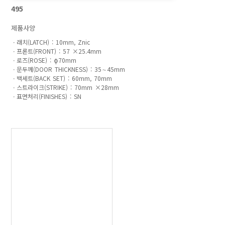
495
제품사양
ㆍ래치(LATCH) : 10mm, Znic 

ㆍ프론트(FRONT) : 57 ×25.4mm 

ㆍ로즈(ROSE) : φ70mm  

ㆍ문두께(DOOR THICKNESS) : 35∼45mm 

ㆍ백세트(BACK SET) : 60mm, 70mm

ㆍ스트라이크(STRIKE) : 70mm ×28mm
